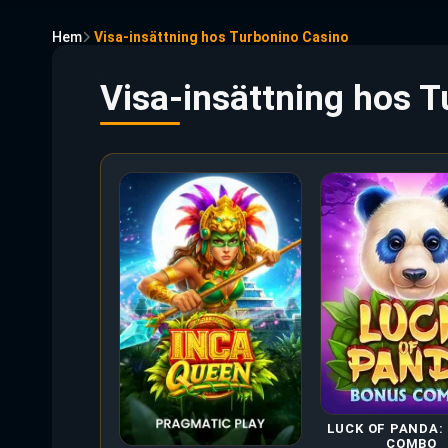
Hem
Visa-insättning hos Turbonino Casino
Visa-insättning hos 
LUCK OF PANDA:
COMBO