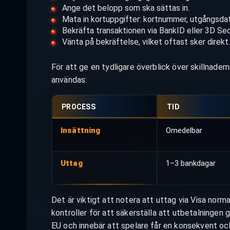
Ange det belopp som ska sättas in.
Mata in kortuppgifter: kortnummer, utgångsd
Bekräfta transaktionen via BankID eller 3D Sec
Vänta på bekräftelse, vilket oftast sker direkt.
För att ge en tydligare överblick över skillnader
användas:
PROCESS
TID
Insättning
Omedelbar
Uttag
1–3 bankdagar
Det är viktigt att notera att uttag via Visa norm
kontroller för att säkerställa att utbetalningen g
EU och innebär att spelare får en konsekvent oc