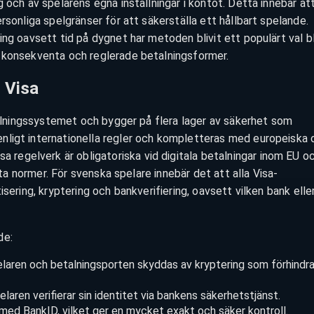
 och av spelarens egna inställningar i kontot. Detta innebär at
rsonliga spelgränser för att säkerställa ett hållbart spelande.
ing oavsett tid på dygnet har metoden blivit ett populärt val b
r konsekventa och reglerade betalningsformer.
 Visa
etalningssystemet och bygger på flera lager av säkerhet som
nligt internationella regler och kompletteras med europeiska 
egelverk är obligatoriska vid digitala betalningar inom EU o
ikta normer. För svenska spelare innebär det att alla Visa-
sering, kryptering och bankverifiering, oavsett vilken bank elle
de:
laren och betalningsporten skyddas av kryptering som förhindra
laren verifierar sin identitet via bankens säkerhetstjänst.
 med BankID, vilket ger en mycket exakt och säker kontroll.