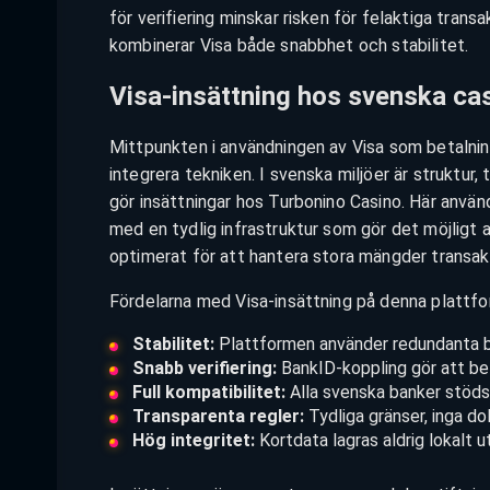
för verifiering minskar risken för felaktiga trans
kombinerar Visa både snabbhet och stabilitet.
Visa-insättning hos svenska ca
Mittpunkten i användningen av Visa som betalnin
integrera tekniken. I svenska miljöer är struktur
gör insättningar hos Turbonino Casino. Här använ
med en tydlig infrastruktur som gör det möjligt 
optimerat för att hantera stora mängder transakt
Fördelarna med Visa-insättning på denna plattfo
Stabilitet:
Plattformen använder redundanta be
Snabb verifiering:
BankID-koppling gör att be
Full kompatibilitet:
Alla svenska banker stöds
Transparenta regler:
Tydliga gränser, inga dol
Hög integritet:
Kortdata lagras aldrig lokalt 