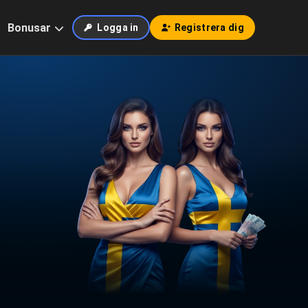
Bonusar
Logga in
Registrera dig