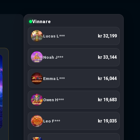
Vinnare
kr 28,990
Nina B***
kr 32,199
Lucas L***
kr 33,144
Noah J***
kr 16,044
Emma L***
kr 19,683
Owen H***