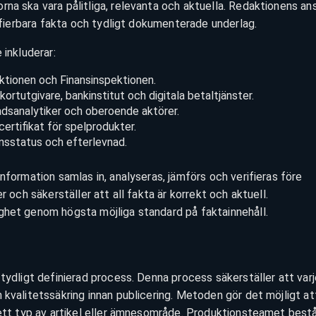
na ska vara pålitliga, relevanta och aktuella. Redaktionens an
rifierbara fakta och tydligt dokumenterade underlag.
 inkluderar:
tionen och Finansinspektionen.
rtutgivare, bankinstitut och digitala betaltjänster.
dsanalytiker och oberoende aktörer.
ertifikat för spelprodukter.
ensstatus och efterlevnad.
nformation samlas in, analyseras, jämförs och verifieras före
r och säkerställer att all fakta är korrekt och aktuell.
ghet genom högsta möjliga standard på faktainnehåll.
 tydligt definierad process. Denna process säkerställer att varj
 kvalitetssäkring innan publicering. Metoden gör det möjligt at
sett typ av artikel eller ämnesområde. Produktionsteamet best