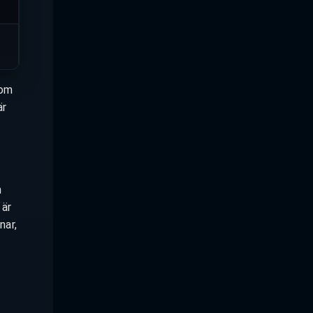
nom
är
h
 är
nar,