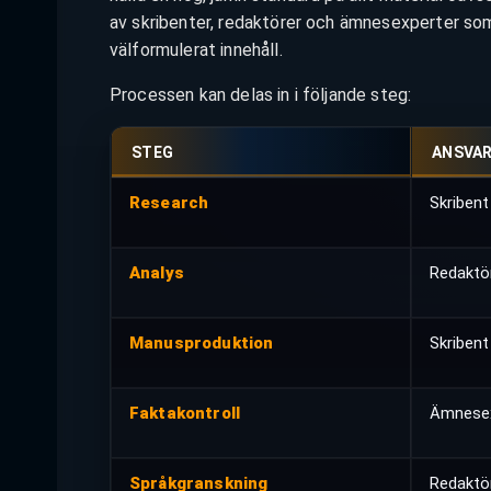
av skribenter, redaktörer och ämnesexperter som
välformulerat innehåll.
Processen kan delas in i följande steg:
STEG
ANSVAR
Research
Skribent
Analys
Redaktö
Manusproduktion
Skribent
Faktakontroll
Ämnese
Språkgranskning
Redaktö