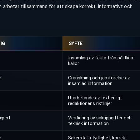
 arbetar tillsammans för att skapa korrekt, informativt och
IG
SYFTE
Insamling av fakta från pålitliga
källor
r
Granskning och jämförelse av
insamlad information
Utarbetande av text enligt
redaktionens riktlinjer
xpert
Verifiering av sakuppgifter och
teknisk information
r
Säkerställa tydlighet, korrekt