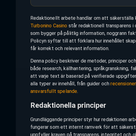
Redaktionellt arbete handlar om att säkerställa kv
Turbonino Casino
står redaktionell transparens i 
som bygger på pålitlig information, noggrann fak
Policyn syftar till att förklara hur innehållet s
får korrekt och relevant information.
Denna policy beskriver de metoder, principer och
både research, källhantering, språkgranskning, fa
att varje text är baserad på verifierade uppgifte
alla typer av innehåll, från guider och
recensione
ansvarsfullt spelande
.
Redaktionella principer
Grundläggande principer styr hur redaktionen arb
fungerar som ett internt ramverk för att säkerstä
uppfyller kraven på transparens, integritet och ob