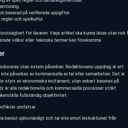
ing av spel, regler och betalningsmetoder.
ramtoning.
n baserad på verifierade uppgifter.
 regler och spelkultur.
 förutsägbart för läsaren. Varje artikel ska kunna läsas utan risk 
erade villkor eller tekniska termer kan förekomma.
er
l produceras utan extern påverkan. Redaktionens uppdrag är att
inte påverkas av kommersiella avtal eller samarbeten. Det är
inte styrs av ekonomiska incitament, utan enbart baseras på
för är alla redaktionella och kommersiella processer strikt
erställa fullständig objektivitet.
onflikter omfattar:
a beslut självständigt och tar inte emot instruktioner från