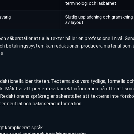
terminologi och läsbarhet
varig
Slutlig uppladdning och granskning
av layout
h säkerställer att alla texter håller en professionell nivå. Ge
ch betalningssystem kan redaktionen producera material som 
e.
edaktionella identiteten. Texterna ska vara tydliga, formella oc
yck. Målet är att presentera korrekt information på ett sätt som
. Redaktionens språkregler säkerställer att texterna inte förskö
uder neutral och balanserad information.
gt komplicerat språk.