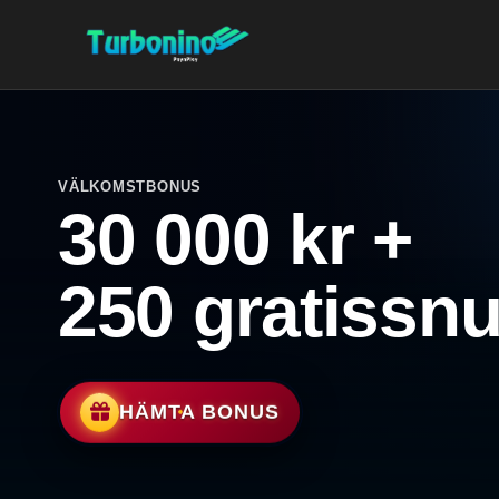
VÄLKOMSTBONUS
30 000 kr +
250 gratissnu
HÄMTA BONUS