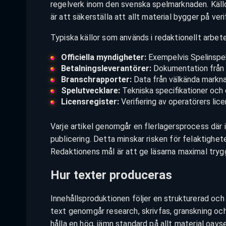
regelverk inom den svenska spelmarknaden. Källor
är att säkerställa att allt material bygger på ve
Typiska källor som används i redaktionellt arbete
Officiella myndigheter:
Exempelvis Spelinspek
Betalningsleverantörer:
Dokumentation från ko
Branschrapporter:
Data från välkända markna
Spelutvecklare:
Tekniska specifikationer och c
Licensregister:
Verifiering av operatörers lic
Varje artikel genomgår en flerlagersprocess där i
publicering. Detta minskar risken för felaktighete
Redaktionens mål är att ge läsarna maximal tryg
Hur texter produceras
Innehållsproduktionen följer en strukturerad och
text genomgår research, skrivfas, granskning och
hålla en hög, jämn standard på allt material oav