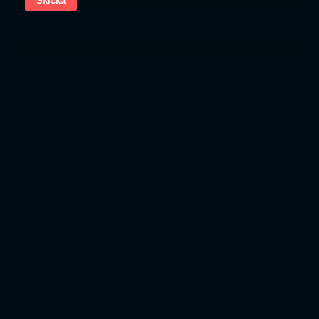
Skicka