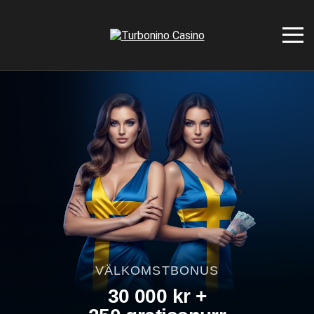
VÄLKOMSTBONUS
30 000 kr +