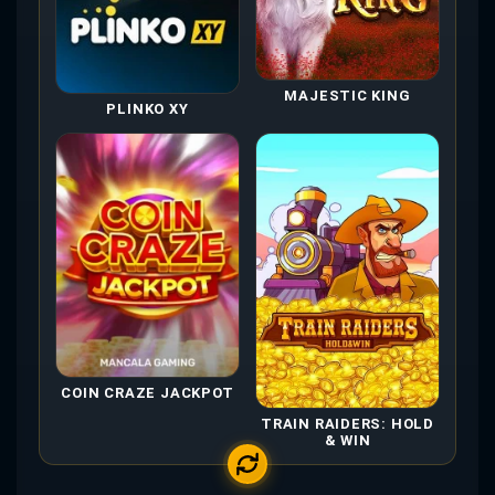
MAJESTIC KING
PLINKO XY
COIN CRAZE JACKPOT
TRAIN RAIDERS: HOLD
& WIN