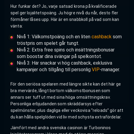
Hur funkar det? Jo, varje satsad krona på kvalificerade
spel ger lojalitetspoäng. Ju högre nivå du når, desto fler
förmåner låses upp. Här är en snabbkoll på vad som kan
vänta:
Nivå 1: Välkomstpoäng och en liten
cashback
som
tröstpris om spelet går tungt.
Nivå 2: Extra free spins och insättningsbonusar
som boostar dina svängar på spelkontot.
Nivå 3: Här snackar vi hög cashback, exklusiva
kampanjer och tillgång till personlig
VIP
-manager.
För den seriösa spelaren med längre sikte kan det här ge
bra mervärde, långt bortom välkomstbonusen som
annars ser tuff ut med sina höga omsättningskrav.
Personliga erbjudanden som skräddarsys efter
spelmönster, plus dagliga eller veckovisa ”reloads” gör att
du kan hålla spelglöden vid liv med schysta extrafördelar.
Jämfört med andra svenska casinon är Turboninos