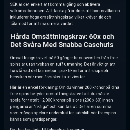
SEK är det enkelt att komma igång och aktivera
välkomstbonusen. Att tänka på är dock att bonusvillkoren
inkluderar höga omsättningskrav, vilket kräver tid och
tålamod för att maximera värdet.
Hårda Omsättningskrav: 60x och
Det Svåra Med Snabba Caschuts
Omsättningskravet på 60 gånger bonusvinsten från free
spins är utan tvekan en tuff utmaning. Det är viktigt att
förstå vad detta innebär i praktiken för att slippa bli
besviken när man försöker ta ut vinster.
Här är en enkel förklaring: Om du vinner 200 kronor på dina
free spins betyder omsättningskravet att du måste
spela för totalt 12 000 kronor på slots (200 x 60) innan
pengarna är “riktiga” och kan tas ut. Det är en summa
som många spelare underskattar, särskilt när freespins
känns som gratispengar.
Det här kan leda till följande situationer: