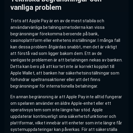
vanliga problem
Trots att Apple Pay är en av de mest stabila och
användarvänliga betalningsmetoderna kan vissa
begränsningar förekomma beroende på bank,
casinoplattform eller enhetens inställningar. I många fall
kan dessa problem åtgärdas snabbt, men det är viktigt
att förstå vad som ligger bakom dem. Ett av de
vanligaste problemen är att betalningen nekas av banken.
Detta kan bero på att kortet inte är korrekt kopplat till
Apple Wallet, att banken har säkerhetsinställningar som
förhindrar speltransaktioner eller att det finns
begränsningar för internationella betalningar.
En annan begränsning är att Apple Pay inte alltid fungerar
om spelaren använder en äldre Apple-enhet eller ett
operativsystem som inte längre har stöd. Apple
uppdaterar kontinuerligt sina säkerhetsfunktioner och
plattformar, vilket innebär att enheter som inte längre får
systemuppdateringar kan påverkas. För att säkerställa