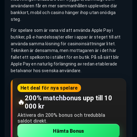
användaren får en mer sammanhållen upplevelse där
bankkort, mobil och casino hänger ihop utan onödiga
steg.
För spelare som är vana vid att använda Apple Pay i
butiker, på e-handelssajter eller i appar är steget till att
använda samma lösning för casinoin­sättningar litet.
Tekniken är densamma, men mottagaren är i det här
fallet ett spelkonto i stället för en butik. På så sätt blir
Apple Pay en naturlig förlängning av redan etablerade
betalvanor hos svenska användare.
Het deal för nya spelare
200% matchbonus upp till 10
🔥
000 kr
Aktivera din 200% bonus och tredubbla
saldot direkt.
Hämta Bonus