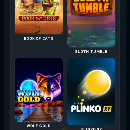
BOOK OF CATS
SLOTH TUMBLE
WOLF GOLD
PLINKO XY