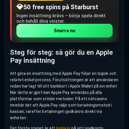
💎
50 free spins på Starburst
Ingen insättning krävs – börja spela direkt
och behåll dina vinster.
Snurra nu
Steg för steg: så gör du en Apple
Pay insättning
Att göra en insättning med Apple Pay följer en logisk och
relativt enkel process. Förutsättningen är att användaren
redan har lagt till sitt bankkort i Apple Wallet på sin enhet.
När detta är gjort kan Apple Pay användas på alla
plattformar som stöder metoden. På ett nätcasino
innebär det att Apple Pay väljs som betalningsmetod i
kassan, varefter betalningen godkänns direkt via
enheten.
Det första steget är att
logga in
på sitt spelkonto.