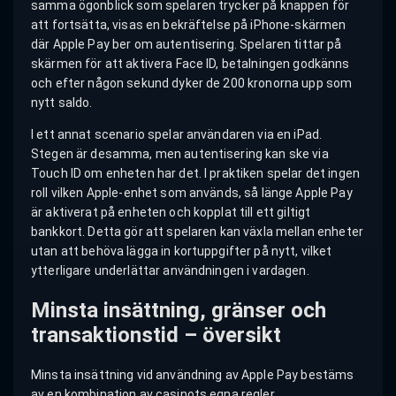
samma ögonblick som spelaren trycker på knappen för
att fortsätta, visas en bekräftelse på iPhone-skärmen
där Apple Pay ber om autentisering. Spelaren tittar på
skärmen för att aktivera Face ID, betalningen godkänns
och efter någon sekund dyker de 200 kronorna upp som
nytt saldo.
I ett annat scenario spelar användaren via en iPad.
Stegen är desamma, men autentisering kan ske via
Touch ID om enheten har det. I praktiken spelar det ingen
roll vilken Apple-enhet som används, så länge Apple Pay
är aktiverat på enheten och kopplat till ett giltigt
bankkort. Detta gör att spelaren kan växla mellan enheter
utan att behöva lägga in kortuppgifter på nytt, vilket
ytterligare underlättar användningen i vardagen.
Minsta insättning, gränser och
transaktionstid – översikt
Minsta insättning vid användning av Apple Pay bestäms
av en kombination av casinots egna regler,