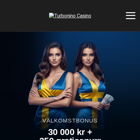
VÄLKOMSTBONUS
30 000 kr +