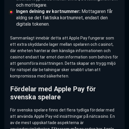
och mottagare.
Ingen delning av kortnummer:
Mottagaren får
aldrig se det faktiska kortnumret, endast den
digitala tokenen.
Sammanlagt innebär detta att Apple Pay fungerar som
ett extra skyddande lager mellan spelaren och casinot,
där enheten hanterar den känsliga informationen och
casinot endast tar emot den information som behövs för
att genomföra insättningen. Detta skapar en trygg miljö
för nätspel där betalningar sker snabbt utan att
kompromissa med säkerheten.
Fördelar med Apple Pay för
svenska spelare
För svenska spelare finns det flera tydliga fördelar med
att använda Apple Pay vid insättningar på nätcasino. En
av de mest uppskattade aspekterna är
användarvänligheten. Eftersom många redan har Apple-