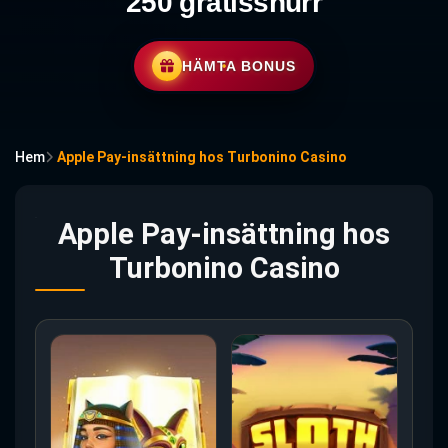
250 gratissnurr
HÄMTA BONUS
Hem
Apple Pay-insättning hos Turbonino Casino
Apple Pay-insättning hos
Turbonino Casino