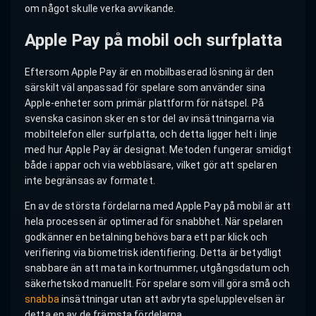
om något skulle verka avvikande.
Apple Pay på mobil och surfplatta
Eftersom Apple Pay är en mobilbaserad lösning är den
särskilt väl anpassad för spelare som använder sina
Apple-enheter som primär plattform för nätspel. På
svenska casinon sker en stor del av insättningarna via
mobiltelefon eller surfplatta, och detta ligger helt i linje
med hur Apple Pay är designat. Metoden fungerar smidigt
både i appar och via webbläsare, vilket gör att spelaren
inte begränsas av formatet.
En av de största fördelarna med Apple Pay på mobil är att
hela processen är optimerad för snabbhet. När spelaren
godkänner en betalning behövs bara ett par klick och
verifiering via biometrisk identifiering. Detta är betydligt
snabbare än att mata in kortnummer, utgångsdatum och
säkerhetskod manuellt. För spelare som vill göra små och
snabba
insättningar utan att avbryta spelupplevelsen är
detta en av de främsta fördelarna.