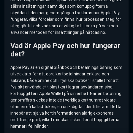
säkra insättningar samtidigt som kortuppgifterna
skyddas. I den här genomgången förklaras hur Apple Pay
fungerar, vilka fördelar som finns, hur processen steg för
steg går till och vad som är viktigt att tänka på när man
använder metoden för insättningar på nätcasino.
Vad är Apple Pay och hur fungerar
det?
Apple Pay är en digital plånbok och betalningslösning som
utvecklats för att göra kortbetalningar enklare och
säkrare, både online och i fysiska butiker. I stället för att
fysiskt använda ett plastkort lagrar användaren sina
kortuppgifter i Apple Wallet på sin enhet. När en betalning
genomförs skickas inte det verkliga kortnumret vidare,
utan en så kallad token, en unik digital identifierare. Detta
innebär att själva kortinformationen aldrig exponeras
mot tredje part, vilket minskar risken för att uppgifterna
hamnar i fel händer.