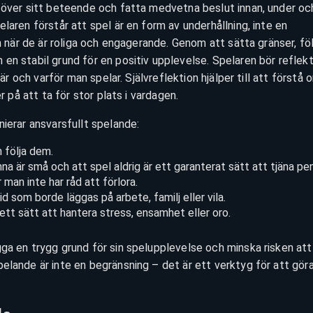
l över sitt beteende och fatta medvetna beslut innan, under oc
laren förstår att spel är en form av underhållning, inte en
en när de är roliga och engagerande. Genom att sätta gränser, föl
en stabil grund för en positiv upplevelse. Spelaren bör reflek
när och varför man spelar. Självreflektion hjälper till att förstå 
r på att ta för stor plats i vardagen.
nierar ansvarsfullt spelande:
 följa dem.
na är små och att spel aldrig är ett garanterat sätt att tjäna pen
 man inte har råd att förlora.
d som borde läggas på arbete, familj eller vila.
ett sätt att hantera stress, ensamhet eller oro.
ga en trygg grund för sin spelupplevelse och minska risken att
elande är inte en begränsning – det är ett verktyg för att gör