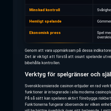
Minskad kontroll
Svårighe
Hemligt spelande
Gömmer s
Ekonomisk press
Spel med
överskri
Genom att vara uppmärksam på dessa indikatorer k
Det är viktigt att förstå att osunt spelande utv
bibehålla kontrollen.
Verktyg för spelgränser och själ
Svensklicensierade casinon erbjuder en rad verkty
funktioner är integrerade i alla moderna casinopl
På så sätt kan spelaren aktivt förebygga riskbe
Funktionerna fungerar oberoende av vilken enhe
vill ha bättre överblick över sitt beteende. I mit