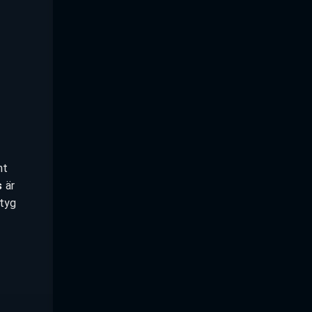
nt
s
är
ktyg