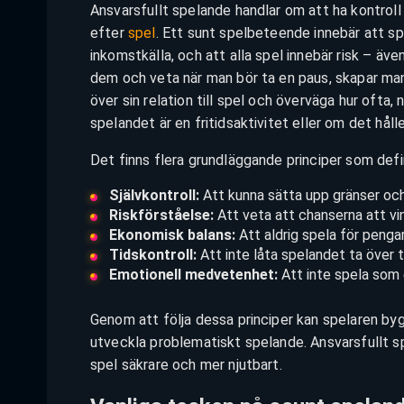
Ansvarsfullt spelande handlar om att ha kontrol
efter
spel
. Ett sunt spelbeteende innebär att spe
inkomstkälla, och att alla spel innebär risk – äv
dem och veta när man bör ta en paus, skapar man 
över sin relation till spel och överväga hur ofta, 
spelandet är en fritidsaktivitet eller om det hålle
Det finns flera grundläggande principer som defi
Självkontroll:
Att kunna sätta upp gränser och
Riskförståelse:
Att veta att chanserna att vin
Ekonomisk balans:
Att aldrig spela för pengar
Tidskontroll:
Att inte låta spelandet ta över ti
Emotionell medvetenhet:
Att inte spela som 
Genom att följa dessa principer kan spelaren byg
utveckla problematiskt spelande. Ansvarsfullt sp
spel säkrare och mer njutbart.