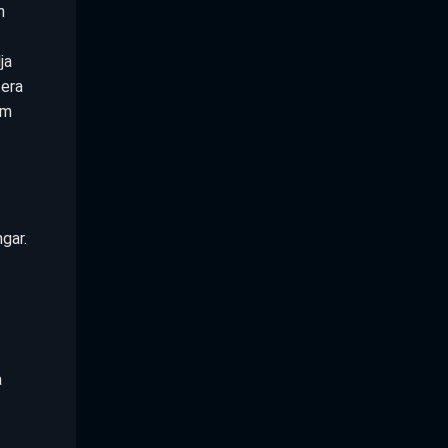
h
ja
tera
om
gar.
a