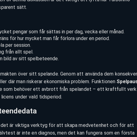
parent sätt.
cket pengar som får sättas in per dag, vecka eller månad.
räns för hur mycket man får förlora under en period.
la per session.
ng från allt spel.
n bild av sitt spelbeteende.
n makten över sitt spelande. Genom att använda dem konsekve
eller där man riskerar ekonomiska problem. Funktionen
Spelpau
e som behöver ett avbrott från spelandet – ett kraftfullt ver
licens under vald tidsperiod.
eteendedata
det är viktiga verktyg för att skapa medvetenhet och för att
jälvtest är inte en diagnos, men det kan fungera som en första