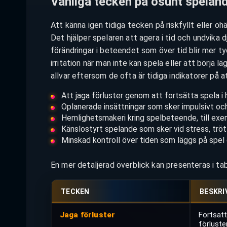
Vanliga tecken på osunt spelan
Att känna igen tidiga tecken på riskfyllt eller o
Det hjälper spelaren att agera i tid och undvika
förändringar i beteendet som över tid blir mer ty
irritation när man inte kan spela eller att börja 
allvar eftersom de ofta är tidiga indikatorer på 
Att jaga förluster genom att fortsätta spela i 
Oplanerade insättningar som sker impulsivt oc
Hemlighetsmakeri kring spelbeteende, till exe
Känslostyrt spelande som sker vid stress, tröt
Minskad kontroll över tiden som läggs på spel 
En mer detaljerad överblick kan presenteras i ta
TECKEN
BESKRI
Jaga förluster
Fortsatt
förluste