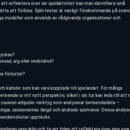
att reflektera över sin spelaktivitet kan man identifiera små
lätta att förbise. Självtester är vanligt förekommande på sven
ga modeller som används av rådgivande organisationer och
 lyckas?
ressad, arg eller nedstämd?
na förluster?
 och känslor som kan vara kopplade till spelandet. För många
eteende ur ett nytt perspektiv, vilket i sin tur kan leda till att
att casinon erbjuder verktyg som analyserar beteendedata –
ingar, sessionernas längd och ändrade spelvanor. Dessa analys
eteendemönster upptäcks.
pelaren vara ärlig och ta sig tiden att reflektera över sina svar