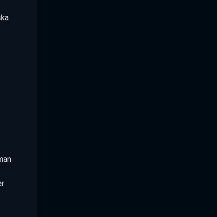
ska
 man
er
.