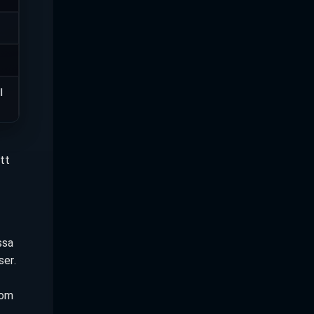
l
.
att
ssa
ser.
som