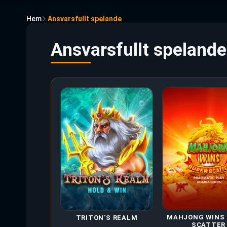
Hem
Ansvarsfullt spelande
Ansvarsfullt spelande
MAHJONG WINS
TRITON'S REALM
SCATTER