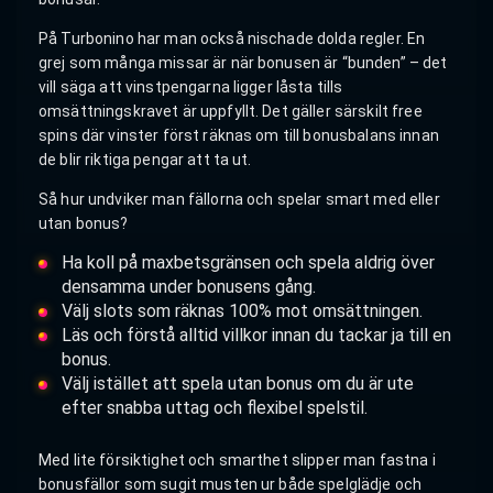
På Turbonino har man också nischade dolda regler. En
grej som många missar är när bonusen är “bunden” – det
vill säga att vinstpengarna ligger låsta tills
omsättningskravet är uppfyllt. Det gäller särskilt free
spins där vinster först räknas om till bonusbalans innan
de blir riktiga pengar att ta ut.
Så hur undviker man fällorna och spelar smart med eller
utan bonus?
Ha koll på maxbetsgränsen och spela aldrig över
densamma under bonusens gång.
Välj slots som räknas 100% mot omsättningen.
Läs och förstå alltid villkor innan du tackar ja till en
bonus.
Välj istället att spela utan bonus om du är ute
efter snabba uttag och flexibel spelstil.
Med lite försiktighet och smarthet slipper man fastna i
bonusfällor som sugit musten ur både spelglädje och