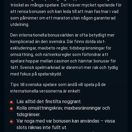
tröskel av många spelare. Det kräver mycket spelande för
att rensa bonusen och kan leda till att man fastnar i vad
som påminner om ett maraton utan någon garanterad
utdelning.
Den internationella bonusvärlden är ofta betydligt mer
komplicerad än den svenska. Där finns dolda slot-
exkluderingar, maxbets-regler, tidsbegränsningar för
omsättning, och nätverksregler som förhindrar att
spelare hoppar mellan casinon och hämtar bonusar för
tätt. Svensk spelmarknad är däremot mer rak och tydlig
med fokus på spelarskydd.
Tips till svenska spelare som ändå vill spela på de
internationella versionerna är enkelt:
Läs alltid det finstilta noggrant.
Kolla omsättningskrav, maxbesränsningar och
tidsgränser.
Var noga med var bonusen kan användas – vissa
slots räknas inte fullt ut.