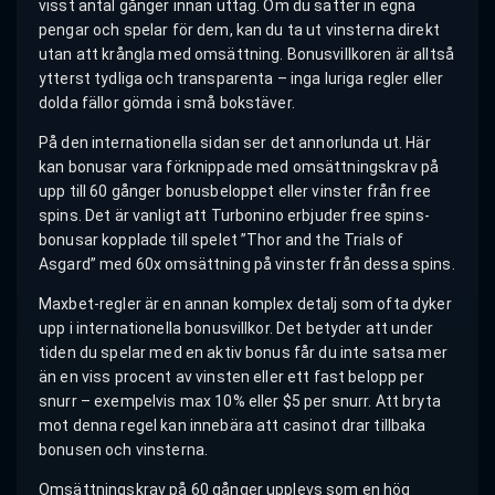
visst antal gånger innan uttag. Om du sätter in egna
pengar och spelar för dem, kan du ta ut vinsterna direkt
utan att krångla med omsättning. Bonusvillkoren är alltså
ytterst tydliga och transparenta – inga luriga regler eller
dolda fällor gömda i små bokstäver.
På den internationella sidan ser det annorlunda ut. Här
kan bonusar vara förknippade med omsättningskrav på
upp till 60 gånger bonusbeloppet eller vinster från free
spins. Det är vanligt att Turbonino erbjuder free spins-
bonusar kopplade till spelet ”Thor and the Trials of
Asgard” med 60x omsättning på vinster från dessa spins.
Maxbet-regler är en annan komplex detalj som ofta dyker
upp i internationella bonusvillkor. Det betyder att under
tiden du spelar med en aktiv bonus får du inte satsa mer
än en viss procent av vinsten eller ett fast belopp per
snurr – exempelvis max 10% eller $5 per snurr. Att bryta
mot denna regel kan innebära att casinot drar tillbaka
bonusen och vinsterna.
Omsättningskrav på 60 gånger upplevs som en hög