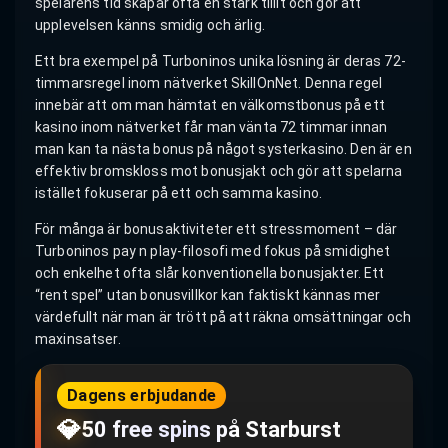
spelarens tid skapar ofta en stark tillit och gör att
upplevelsen känns smidig och ärlig.
Ett bra exempel på Turboninos unika lösning är deras 72-
timmarsregel inom nätverket SkillOnNet. Denna regel
innebär att om man hämtat en välkomstbonus på ett
kasino inom nätverket får man vänta 72 timmar innan
man kan ta nästa bonus på något systerkasino. Den är en
effektiv bromskloss mot bonusjakt och gör att spelarna
istället fokuserar på ett och samma kasino.
För många är bonusaktiviteter ett stressmoment – där
Turboninos pay n play-filosofi med fokus på smidighet
och enkelhet ofta slår konventionella bonusjakter. Ett
“rent spel” utan bonusvillkor kan faktiskt kännas mer
värdefullt när man är trött på att räkna omsättningar och
maxinsatser.
Dagens erbjudande
💎
50 free spins på Starburst