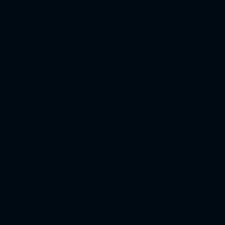
BETALNINGSMETODER