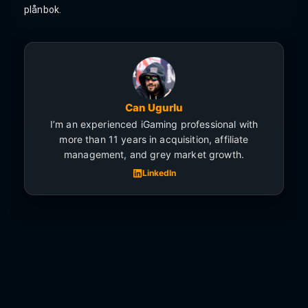
plånbok.
Can Ugurlu
I’m an experienced iGaming professional with
more than 11 years in acquisition, affiliate
management, and grey market growth.
LinkedIn