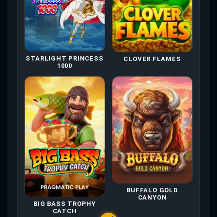
STARLIGHT PRINCESS
CLOVER FLAMES
1000
BUFFALO GOLD
CANYON
BIG BASS TROPHY
CATCH