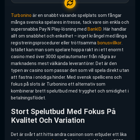
Turbonino
är en snabbt växande spelplats som fångar
många svenska spelares intresse, tack vare sin enkla och
supersnabba Pay N Play-lösning med
BankID
. Här handlar
allt om snabbhet och enkelhet – inget krångel med långa
registreringsprocedurer eller tröttsamma
bonusvillkor
.
Istället kan man som spelare hoppa rakt in i ett enormt
casino med över 3000 spelautomater från några av
marknadens mest välkända leverantörer. Det är den
typen av casino som passar den som vill spela direkt utan
att fastna i onödiga hinder. Med svensk spellicens och
fokus på slots är Turbonino ett alternativ som
kombinerar brett spelutbud med trygghet och smidighet i
betalningsflödet.
Stort Spelutbud Med Fokus På
Kvalitet Och Variation
Det är svårt att hitta andra casinon som erbjuder ett lika