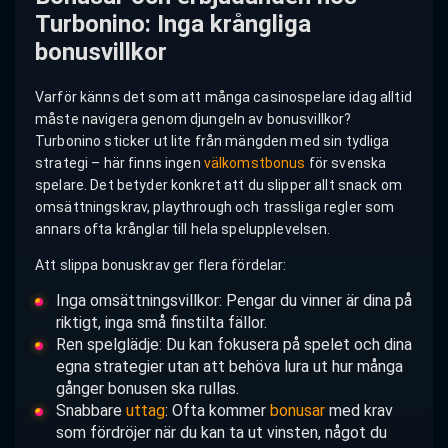
Turbonino: Inga krångliga
bonusvillkor
Varför känns det som att många casinospelare idag alltid
måste navigera genom djungeln av bonusvillkor?
Turbonino sticker ut lite från mängden med sin tydliga
strategi – här finns ingen
välkomstbonus
för svenska
spelare. Det betyder konkret att du slipper allt snack om
omsättningskrav, playthrough och trassliga regler som
annars ofta krånglar till hela spelupplevelsen.
Att slippa bonuskrav ger flera fördelar:
Inga omsättningsvillkor: Pengar du vinner är dina på
riktigt, inga små finstilta fällor.
Ren spelglädje: Du kan fokusera på spelet och dina
egna strategier utan att behöva lura ut hur många
gånger bonusen ska rullas.
Snabbare
uttag
: Ofta kommer
bonusar
med krav
som fördröjer när du kan ta ut vinsten, något du