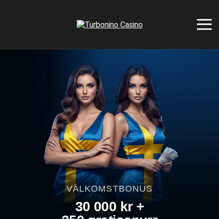
VÄLKOMSTBONUS
30 000 kr +