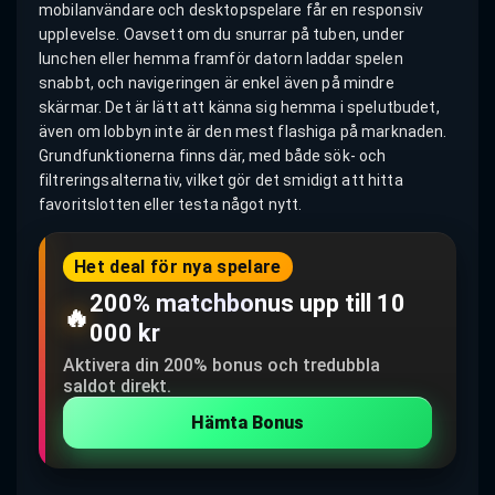
mobilanvändare och desktopspelare får en responsiv
upplevelse. Oavsett om du snurrar på tuben, under
lunchen eller hemma framför datorn laddar spelen
snabbt, och navigeringen är enkel även på mindre
skärmar. Det är lätt att känna sig hemma i spelutbudet,
även om lobbyn inte är den mest flashiga på marknaden.
Grundfunktionerna finns där, med både sök- och
filtreringsalternativ, vilket gör det smidigt att hitta
favoritslotten eller testa något nytt.
Het deal för nya spelare
200% matchbonus upp till 10
🔥
000 kr
Aktivera din 200% bonus och tredubbla
saldot direkt.
Hämta Bonus