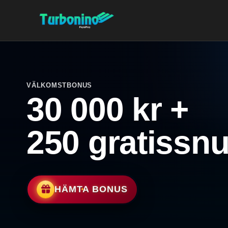
VÄLKOMSTBONUS
30 000 kr +
250 gratissnu
HÄMTA BONUS