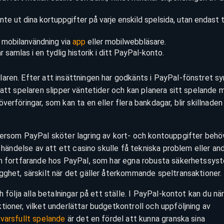
nte ut dina kortuppgifter på varje enskild spelsida, utan endast ti
r mobilanvändning via
app
eller mobilwebbläsare.
r samlas i en tydlig historik i ditt PayPal-konto.
aren. Efter att insättningen har godkänts i PayPal-fönstret s
 att spelaren slipper väntetider och kan planera sitt spelande 
erföringar, som kan ta en eller flera bankdagar, blir skillnaden
tersom PayPal sköter lagring av kort- och kontouppgifter behö
I händelse av att ett casino skulle få tekniska problem eller an
en fortfarande hos PayPal, som har egna robusta säkerhetssys
gghet, särskilt när det gäller återkommande speltransaktioner.
 följa alla betalningar på ett ställe. I PayPal-kontot kan du nä
ioner, vilket underlättar budgetkontroll och uppföljning av
varsfullt spelande
är det en fördel att kunna granska sina