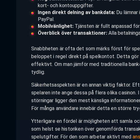
kort- och kontouppgifter.
Ingen direkt delning av bankdata:
Du lämnar i
PayPal.
Mobilvänlighet:
Tjänsten är fullt anpassad fö
Överblick över transaktioner:
Alla betalninga
Snabbheten är ofta det som märks först för spel
beloppet i regel direkt på spelkontot. Detta gör
effektivt. Om man jämför med traditionella banköv
tydlig.
Säkerhetsaspekten är en annan viktig faktor. Ef
spelaren inte ange dessa på flera olika casinon. 
störningar ligger den mest känsliga information
För många användare innebär detta en större try
Ytterligare en fördel är möjligheten att samla och
som helst se historiken över genomförda transakt
spelutgifter. För den som arbetar aktivt med
ans