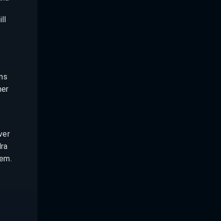
ll
yns
mer
ver
dra
tem.
r