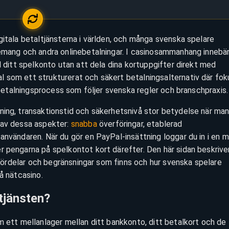
gitala betaltjänsterna i världen, och många svenska spelare
emang och andra onlinebetalningar. I casino­sammanhang innebä
l ditt spelkonto utan att dela dina kortuppgifter direkt med
 som ett strukturerat och säkert betalningsalternativ där fok
n betalningsprocess som följer svenska regler och branschpraxis.
ning, transaktionstid och säkerhetsnivå stor betydelse när ma
 av dessa aspekter:
snabba
överföringar, etablerad
nvändaren. När du gör en PayPal-insättning loggar du in i en mi
 pengarna på spelkontot kort därefter. Den här sidan beskriver
a fördelar och begränsningar som finns och hur svenska spelare
å nätcasino.
tjänsten?
m ett mellanlager mellan ditt bankkonto, ditt betalkort och de