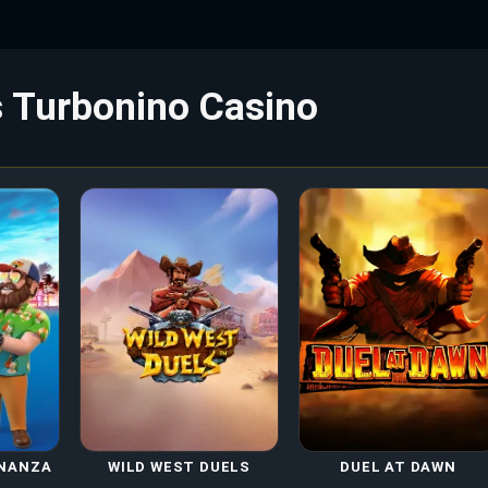
s Turbonino Casino
DUEL AT DAWN
ONANZA
WILD WEST DUELS