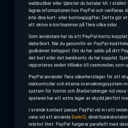
webbutiker eller tjänster du betalar till. I stället
lagras informationen hos PayPal och verifieras d
inte dina kort- eller kontouppgifter. Detta gör 
att skriva in kortnummer på flera olika sidor.
Som användare har du ett PayPal-konto kopplat til
debetkort. När du genomför en PayPal-insättning 
godkänner beloppet. Om du har saldo på ditt PayP
det kort eller det bankkonto du har kopplat. Sj
rapporteras sedan tillbaka till casinosidan, som 
PayPal använder flera säkerhetslager för att sky
riskkontroller och interna övervakningssystem m
system för tvister och återbetalningar vid vissa 
spelaren har ett extra lager av skydd jämfört med 
I svensk kontext passar PayPal väl in i ett reda
vana vid att använda
BankID
, direktbanksbetalnin
relativt litet. PayPal fungerar parallellt med de