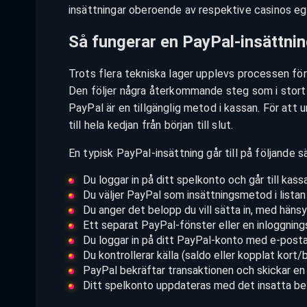
insättningar oberoende av respektive casinos eg
Så fungerar en PayPal-insättnin
Trots flera tekniska lager upplevs processen för
Den följer några återkommande steg som i stort s
PayPal är en tillgänglig metod i kassan. För att
till hela kedjan från början till slut.
En typisk PayPal-insättning går till på följande s
Du loggar in på ditt spelkonto och går till kass
Du väljer PayPal som insättningsmetod i listan 
Du anger det belopp du vill sätta in, med hänsy
Ett separat PayPal-fönster eller en inloggning
Du loggar in på ditt PayPal-konto med e-posta
Du kontrollerar källa (saldo eller kopplat kor
PayPal bekräftar transaktionen och skickar en si
Ditt spelkonto uppdateras med det insatta be