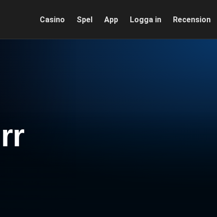
Casino
Spel
App
Logga in
Recension
rr