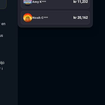
kr 17,043
Nina N***
kr 11,232
Amy K***
r en
us
n
ljö
 i