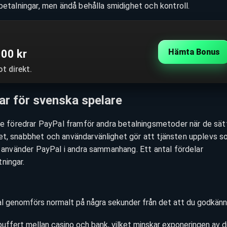
betalningar, men ändå behålla smidighet och kontroll.
Hämta Bonus
000 kr
t direkt.
ar för svenska spelare
are föredrar PayPal framför andra betalningsmetoder när de sät
et, snabbhet och användarvänlighet gör att tjänsten upplevs 
an använder PayPal i andra sammanhang. Ett antal fördelar
ningar.
al genomförs normalt på några sekunder från det att du godkänn
ffert mellan casino och bank, vilket minskar exponeringen av d