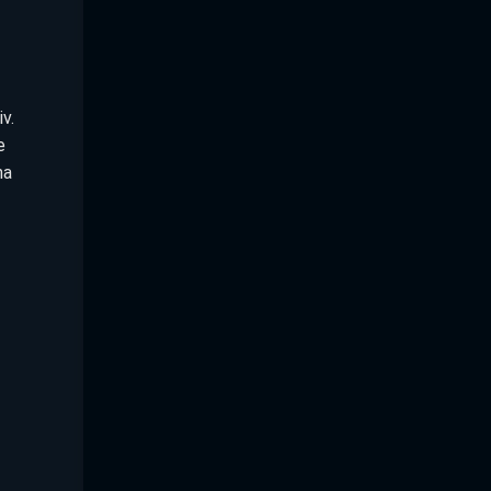
v.
e
na