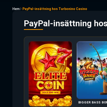
Hem
PayPal-insättning hos Turbonino Casino
PayPal-insättning ho
BIGGER BASS B